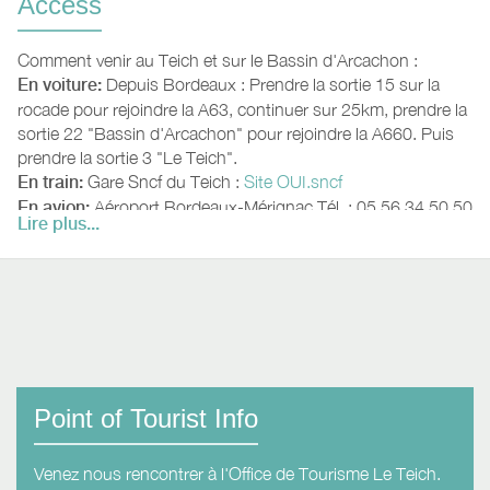
Access
Comment venir au Teich et sur le Bassin d'Arcachon :
En voiture:
Depuis Bordeaux : Prendre la sortie 15 sur la
rocade pour rejoindre la A63, continuer sur 25km, prendre la
sortie 22 "Bassin d'Arcachon" pour rejoindre la A660. Puis
prendre la sortie 3 "Le Teich".
En train:
Gare Sncf du Teich :
Site OUI.sncf
En avion:
Aéroport Bordeaux-Mérignac Tél. : 05 56 34 50 50
Lire plus...
/
www.bordeaux.aeroport.fr
Point of Tourist Info
Venez nous rencontrer à l'Office de Tourisme Le Teich.