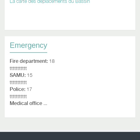
La carte des déplacements du Bassin
Emergency
Fire department:
18
ttttttttttt
SAMU:
15
ttttttttttt
Police:
17
ttttttttttt
Medical office
...