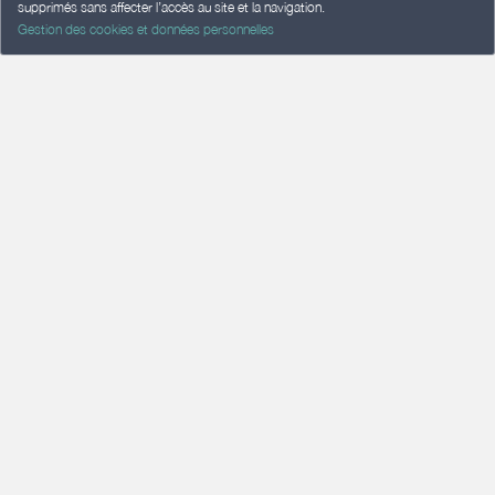
supprimés sans affecter l’accès au site et la navigation.
Gestion des cookies et données personnelles
SPECIAL OFFER :
Week from … to … euros for …
people.
A votre pleine
santé - Le Teich -