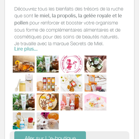
Découvrez tous les bienfaits des trésors de la ruche
que sont
le miel, la propolis, la gelée royale et le
pollen
pour renforcer et booster votre organisme
sous forme de complémentaires alimentaires et de
cosmétiques pour des soins de beautés naturels.
Je travaille avec la marque Secrets de Miel,
Lire plus...
entreprise française implantée depuis 12 ans. Sa
créatrice, Elise, est elle même issue d'une famille
d'apiculteurs depuis 5 générations.
Voici le lien de ma e-boutique
www.secretsdemiel.com/?CodeCourtier=ABSOAPI
Je suis api'conseillère et donc disponible pour vous
apporter des conseils bien être et beauté soit
personnalisé ou en petit groupe au travers
d'api'time un moment de partage et de découverte
des produits de la gamme.
Aller sur L'e-boutique
N'hésitez pas à me contacter si vous souhaitez en