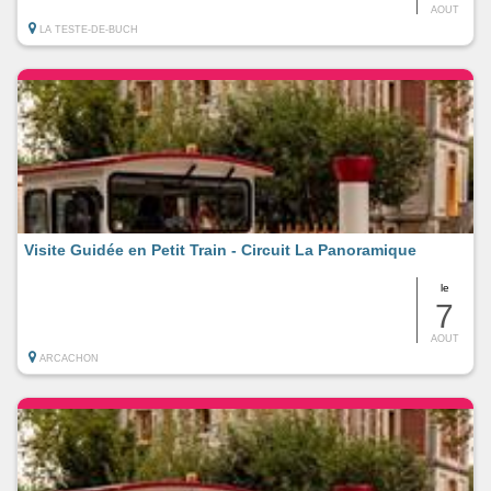
AOUT
LA TESTE-DE-BUCH
Visite Guidée en Petit Train - Circuit La Panoramique
le
7
AOUT
ARCACHON