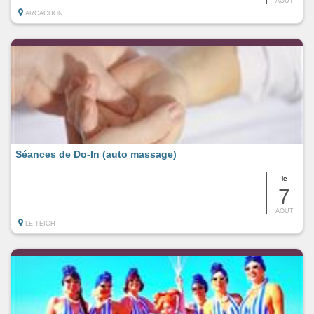
AOUT
ARCACHON
Séances de Do-In (auto massage)
le
7
AOUT
LE TEICH