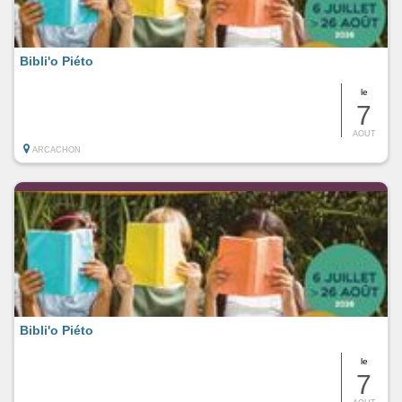
Bibli'o Piéto
le
7
AOUT
ARCACHON
Bibli'o Piéto
le
7