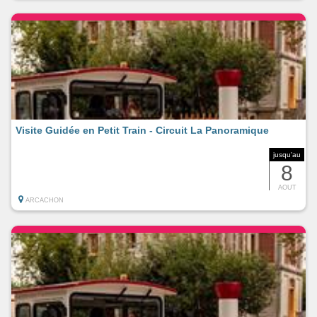
Visite Guidée en Petit Train - Circuit La Panoramique
jusqu'au
8
AOUT
ARCACHON