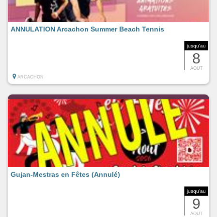
ANNULATION Arcachon Summer Beach Tennis
jusqu'au
8
AOUT
ARCACHON
Gujan-Mestras en Fêtes (Annulé)
jusqu'au
9
AOUT