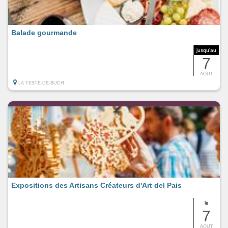
Balade gourmande
jusqu'au
7
AOUT
LA TESTE-DE-BUCH
Expositions des Artisans Créateurs d'Art del Pais
le
7
AOUT