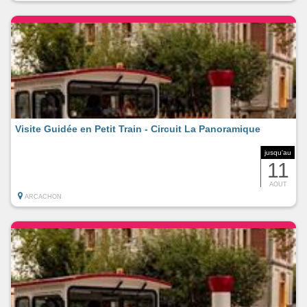
Visite Guidée en Petit Train - Circuit La Panoramique
jusqu'au
11
AOUT
ARCACHON