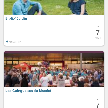
Biblio' Jardin
le
7
AOUT
ARCACHON
Les Guinguettes du Marché
le
7